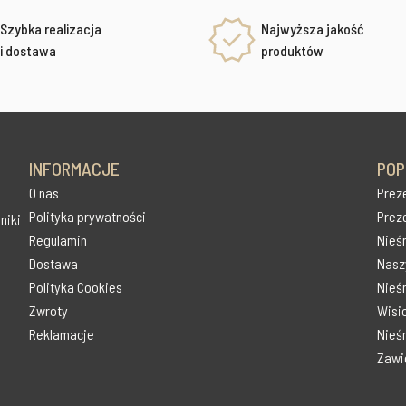
Szybka realizacja
Najwyższa jakość
i dostawa
produktów
INFORMACJE
POP
O nas
Prez
Polityka prywatności
Prez
niki
Regulamin
Nieś
Dostawa
Naszy
Polityka Cookies
Nieśm
Zwroty
Wisi
Reklamacje
Nieś
Zawi