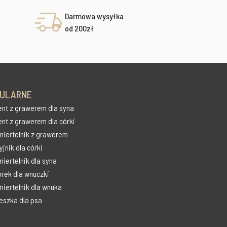
Darmowa wysyłka
od 200zł
ULARNE
ent z grawerem dla syna
ent z grawerem dla córki
miertelnik z grawerem
jnik dla córki
iertelnik dla syna
orek dla wnuczki
miertelnik dla wnuka
eszka dla psa