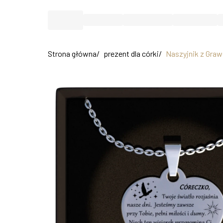
Strona główna
/
prezent dla córki
/
Naszyjnik z Graw