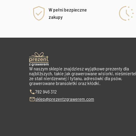
W pełni bezpieczne
zakupy
W naszym sklepie znajdziesz wyjątkowe prezenty dla
najbliższych, takie jak grawerowane wisiorki, nieśmiertel
ze stali nierdzewnej i tytanu, adresówki dla psów,
grawerowane bransoletki oraz kłódki.
792 946 312
sklep@prezentzgrawerem.com